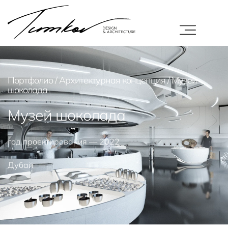
Портфолио
/
Архитектурная концепция
/
Музей
шоколада
Музей шоколада
год проектирования — 2022
Дубай